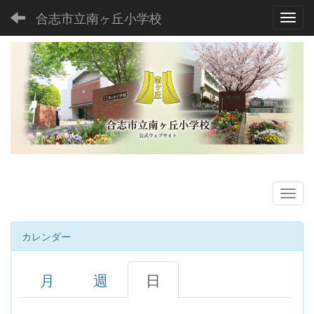
合志市立南ヶ丘小学校
Toggl
カレンダー
月
週
日