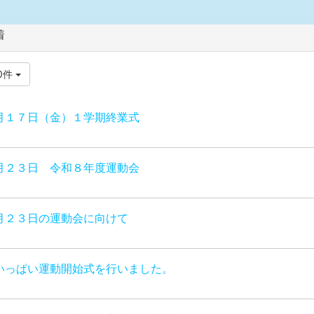
着
0件
月１７日（金）１学期終業式
月２３日 令和８年度運動会
月２３日の運動会に向けて
いっぱい運動開始式を行いました。