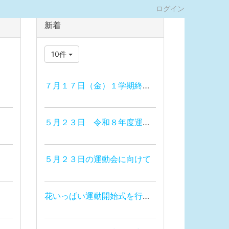
ログイン
新着
10件
７月１７日（金）１学期終業式
５月２３日 令和８年度運動会
５月２３日の運動会に向けて
花いっぱい運動開始式を行いました。