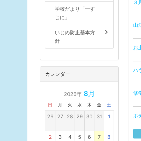
３
学校だより「一す
じに」
山
いじめ防止基本方
針
お
ハ
カレンダー
8月
修
2026年
日
月
火
水
木
金
土
ホ
26
27
28
29
30
31
1
2
3
4
5
6
7
8