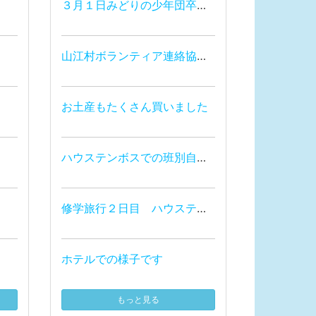
３月１日みどりの少年団卒業記念植樹
。
山江村ボランティア連絡協議会の方々、ありがとうございました。
お土産もたくさん買いました
ハウステンボスでの班別自主行動
修学旅行２日目 ハウステンボスに向け出発！
ホテルでの様子です
もっと見る