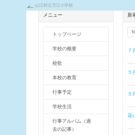
山江村立万江小学校
メニュー
新
1
トップページ
学校の概要
７
校歌
５
本校の教育
行事予定
５
学校生活
花
行事アルバム（過
去の記事）