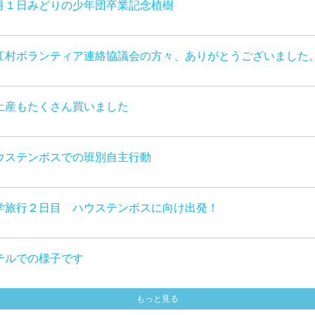
月１日みどりの少年団卒業記念植樹
江村ボランティア連絡協議会の方々、ありがとうございました
土産もたくさん買いました
ウステンボスでの班別自主行動
学旅行２日目 ハウステンボスに向け出発！
テルでの様子です
もっと見る