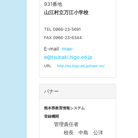
931番地
山江
村立万江小学校
TEL 0966-23-5691
FAX 0966-23-6344
E-mail
mae-
e@tsubaki.higo.ed.jp
URL
http://es.higo.ed.jp/mae-es/
バナー
熊本県教育情報システム
登録機関
管理責任者
校長 中島 公洋