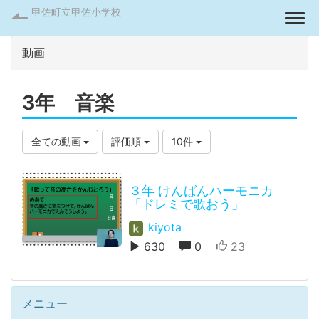
甲佐町立甲佐小学校
Togg
動画
3年 音楽
全ての動画
評価順
10件
３年 けんばんハーモニカ
「ドレミで歌おう」
kiyota
630
0
23
メニュー