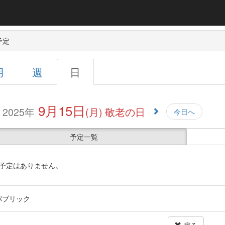
予定
月
週
日
9月15日
2025年
(月)
敬老の日
今日へ
予定一覧
予定はありません。
パブリック
戻る