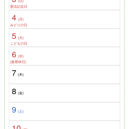
(日)
憲法記念日
4
(月)
みどりの日
5
(火)
こどもの日
6
(水)
(振替休日)
7
(木)
8
(金)
9
(土)
10