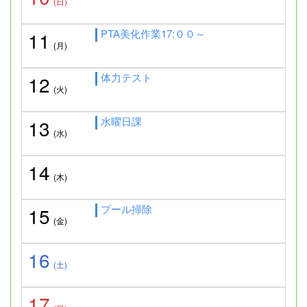
(日)
PTA美化作業17:００～
11
(月)
体力テスト
12
(火)
水曜日課
13
(水)
14
(木)
プール掃除
15
(金)
16
(土)
17