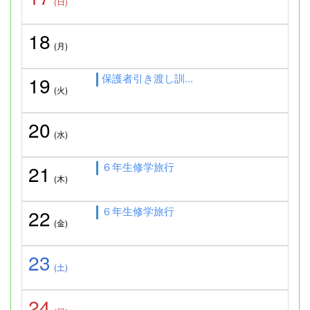
(日)
18
(月)
保護者引き渡し訓...
19
(火)
20
(水)
６年生修学旅行
21
(木)
６年生修学旅行
22
(金)
23
(土)
24