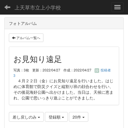
上天草市立上小学校
Toggl
フォトアルバム
アルバム一覧へ
お見知り遠足
写真：3枚
更新：2022/04/27
作成：2022/04/27
投稿者
3
４月２２日（金）にお見知り遠足を行いました。はじ
めに体育館で防災クイズと縦割り班の顔合わせを行い、
その後花海好公園へ出かけました。当日は、天候に恵ま
れ、公園で思いっきり遊ぶことができました。
差し戻しのみ
登録順
20件