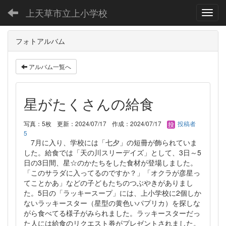
上天草市立上小学校
Toggl
フォトアルバム
アルバム一覧へ
星がたくさんの給食
写真：5枚
更新：2024/07/17
作成：2024/07/17
投稿者
5
7月に入り、学校には「七夕」の短冊が飾られていま
した。給食では「天の川スリーデイズ」として、3日～5
日の3日間、星☆のかたちをした食材が登場しました。
「このサラダに入ってるのですか？」「オクラが彦星っ
てことかあ」などの子どもたちのつぶやきがありまし
た。5日の「ラッキースープ」には、上小学校に2個しか
ないラッキースター（星型の黄色いパプリカ）を探しな
がら食べてる様子がみられました。ラッキースターだっ
た人には給食のリクエスト券がプレゼントされました。