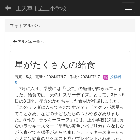
上天草市立上小学校
Toggl
フォトアルバム
アルバム一覧へ
星がたくさんの給食
写真：5枚
更新：2024/07/17
作成：2024/07/17
投稿者
5
7月に入り、学校には「七夕」の短冊が飾られていま
した。給食では「天の川スリーデイズ」として、3日～5
日の3日間、星☆のかたちをした食材が登場しました。
「このサラダに入ってるのですか？」「オクラが彦星っ
てことかあ」などの子どもたちのつぶやきがありまし
た。5日の「ラッキースープ」には、上小学校に2個しか
ないラッキースター（星型の黄色いパプリカ）を探しな
がら食べてる様子がみられました。ラッキースターだっ
た人には給食のリクエスト券がプレゼントされました。