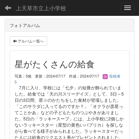
上天草市立上小学校
Toggl
フォトアルバム
アルバム一覧へ
星がたくさんの給食
写真：5枚
更新：2024/07/17
作成：2024/07/17
投稿者
5
7月に入り、学校には「七夕」の短冊が飾られていま
した。給食では「天の川スリーデイズ」として、3日～5
日の3日間、星☆のかたちをした食材が登場しました。
「このサラダに入ってるのですか？」「オクラが彦星っ
てことかあ」などの子どもたちのつぶやきがありまし
た。5日の「ラッキースープ」には、上小学校に2個しか
ないラッキースター（星型の黄色いパプリカ）を探しな
がら食べてる様子がみられました。ラッキースターだっ
た人には給食のリクエスト券がプレゼントされました。