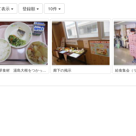
て表示
登録順
10件
上天草食材 湯島大根をつかった献立
廊下の掲示
給食集会（