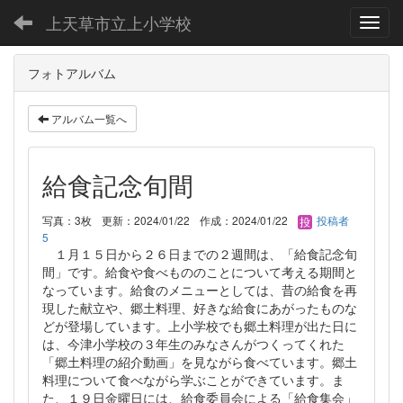
上天草市立上小学校
Toggl
フォトアルバム
アルバム一覧へ
給食記念旬間
写真：3枚
更新：2024/01/22
作成：2024/01/22
投稿者
5
１月１５日から２６日までの２週間は、「給食記念旬
間」です。給食や食べもののことについて考える期間と
なっています。給食のメニューとしては、昔の給食を再
現した献立や、郷土料理、好きな給食にあがったものな
どが登場しています。上小学校でも郷土料理が出た日に
は、今津小学校の３年生のみなさんがつくってくれた
「郷土料理の紹介動画」を見ながら食べています。郷土
料理について食べながら学ぶことができています。ま
た、１９日金曜日には、給食委員会による「給食集会」