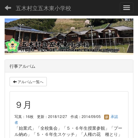
五木村立五木東小学校
Toggl
行事アルバム
アルバム一覧へ
９月
写真：16枚
更新：2018/12/27
作成：2014/09/05
承認
者
「始業式」「全校集会」「５・６年生授業参観」「プー
ル納め」「５・６年生スケッチ」「人権の花 種とり」