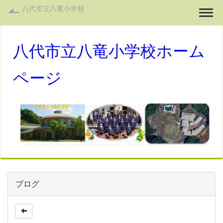
八代市立八竜小学校
Togg
八代市立八竜小学校ホーム
ページ
ブログ