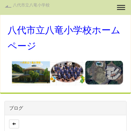
八代市立八竜小学校
Togg
八代市立八竜小学校ホーム
ページ
ブログ