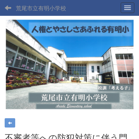
荒尾市立有明小学校
Toggl
不審者等への防犯対策に伴う門